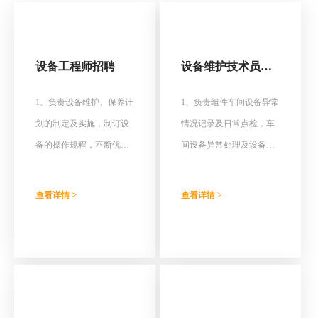
设备工程师招聘
设备维护技术员招
聘
1、负责设备维护、保养计
1、负责组件车间设备异常
划的制定及实施，制订设
情况记录及日常点检，车
备的操作规程，不断优化
间设备异常处理及设备维
生产设备操作与维护程
修；
序；
2、协助处理生产中出现的
查看详情 >
查看详情 >
2、负责设备故障的统计、
技术问题、设备的的日常
分析及改善、降低设备的
维护、保养。
故障率，提高设备的生产
3、配合工程师做各种试
效率，书写相关的程序、
验；
记录和故障调查报告；
3、对分管工序的主要设