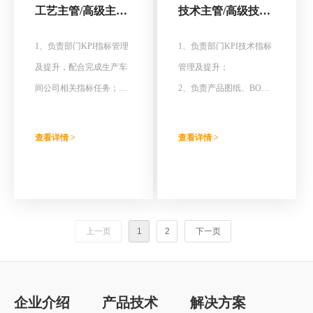
工艺主管/高级主管
技术主管/高级技术
备、备件进行统计分类、
招聘
主管招聘
对设备维修后的设备能力
1、负责部门KPI指标管理
1、负责部门KPI技术指标
进行统计监控，保证达到
及提升，配合完成生产车
管理及提升；
或高于维修前的设备能
间公司相关指标任务；
2、负责产品图纸、BOM
力；
2、工艺流程设计和管控计
设计、技术标准、材料技
划制定；
术标准，产品规格书等技
查看详情 >
查看详情 >
3、现场重大异常统筹管理
术文件制定管理；
解决，持续制程改善、降
3、负责新产品、新材料、
本增效推动；
新工艺的评估导入设计及
实施；
上一页
1
2
下一页
企业介绍
产品技术
解决方案